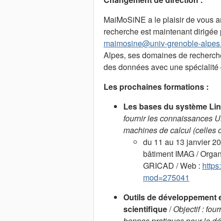
MaiMoSiNE a le plaisir de vous an
recherche est maintenant dirigée
maimosine@univ-grenoble-alpes.
Alpes, ses domaines de recherches
des données avec une spécialité d
Les prochaines formations :
Les bases du système Linu
fournir les connaissances Un
machines de calcul (celles 
du 11 au 13 janvier 2
bâtiment IMAG / Organi
GRICAD / Web :
https
mod=275041
Outils de développement et 
scientifique
/
Objectif : fo
bonnes pratiques pour le dév