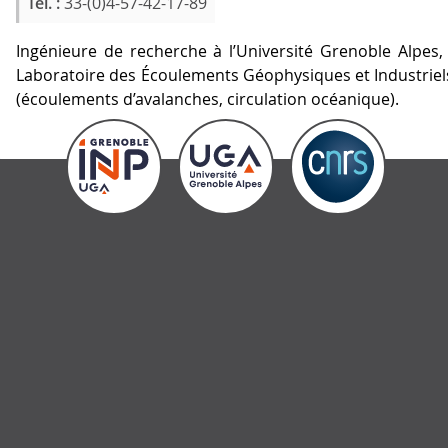
Tél. :
33-(0)4-57-42-17-89
Ingénieure de recherche à l’Université Grenoble Alpe
Laboratoire des Écoulements Géophysiques et Industriels 
(écoulements d’avalanches, circulation océanique).